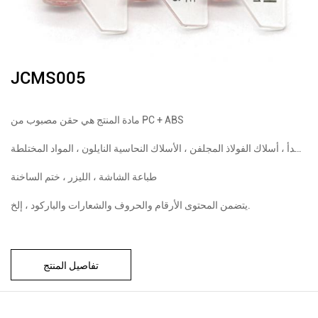
JCMS005
مادة المنتج هي حقن مصبوب من PC + ABS
يمكن اختيار مادة الأسلاك من أسلاك الفولاذ المقاوم للصدأ ، أسلاك الفولاذ المجلفن ، الأسلاك النحاسية النايلون ، المواد المختلطة
طباعة الشاشة ، الليزر ، ختم الساخنة
يتضمن المحتوى الأرقام والحروف والشعارات والباركود ، إلخ.
تفاصيل المنتج