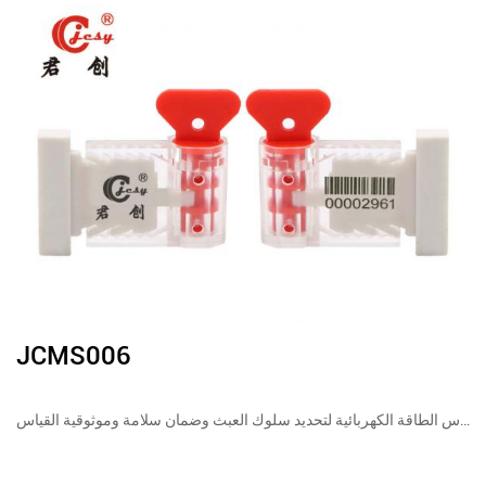
JCMS006
يحتوي الختم على شعار محدد ويتم تثبيته خارج عداد الطاقة الكهربائية ، والدائرة الثانوية ، والمحول ، ومحطة جمع معلومات الطاقة الكهربائية ، وصندوق قياس الطاقة الكهربائية لتحديد سلوك العبث وضمان سلامة وموثوقية القياس.