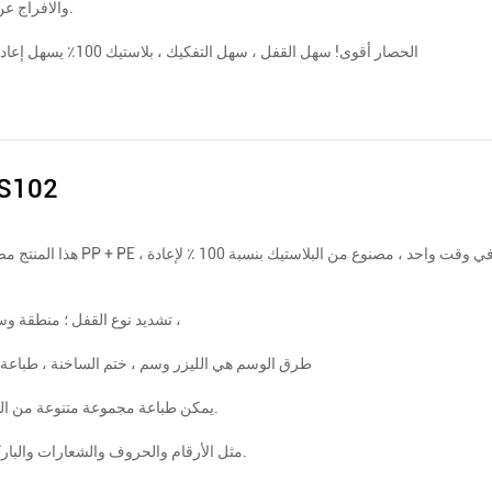
والافراج عن الأختام.
الحصار أقوى! سهل القفل ، سهل التفكيك ، بلاستيك 100٪ يسهل إعادة تدويره
S102
هذا المنتج مصنوع من PP + PE ، مصبوب في وقت واحد ، مصن
تشديد نوع القفل ؛ منطقة وسم كبيرة ،
طرق الوسم هي الليزر وسم ، ختم الساخنة ، طباعة
يمكن طباعة مجموعة متنوعة من الشعارات.
مثل الأرقام والحروف والشعارات والباركود ، إلخ.