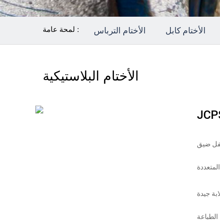
لمحة عامة :
الأختام كابل
الأختام الترباس
الأختام البلاستيكية
JCP
فل ضيق
لمتعددة
بة جيدة
الطباعة