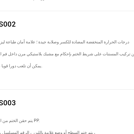
S002
درجات الحرارة المنخفضة المضادة للكسر وصلابة جيدة ؛ علامة أمان طباعة ليزر 
يمكن أن تلعب دورا قويا جدا ثابت.
S003
يتم حقن الختم من البلاستيك PP.
يتم ختم السطح أو وضع علامة بالليزر ، الرقم المسلسل ، الباركود ،