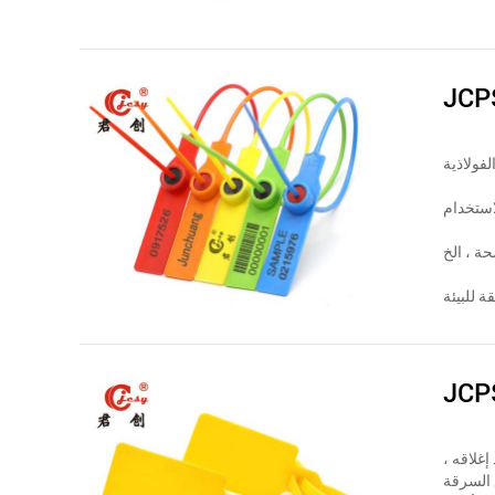
JCP
ة ، الخ
ة للبيئة
JCP
إغلاقه ،
 السرقة