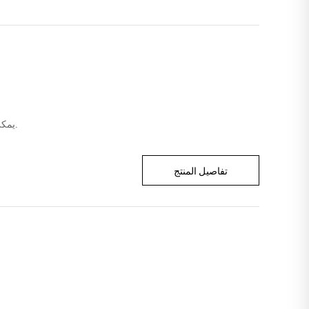
يمكن تركيب المسننات على شريط الختم بإحكام مع مشبك بلاستيكي مرن داخل فم البلاستيك.
تفاصيل المنتج