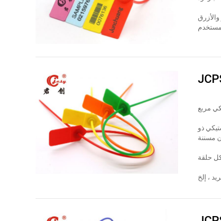
والأزرق
JCP
يكي ذو
JCP