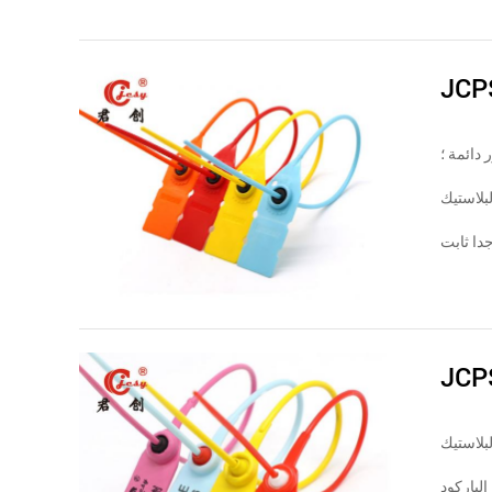
JCP
دائمة ؛
JCP