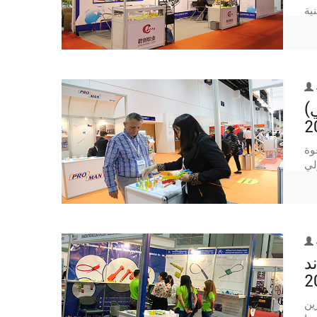
)
 الدولي للوجستيات في
لي
د
2
زين