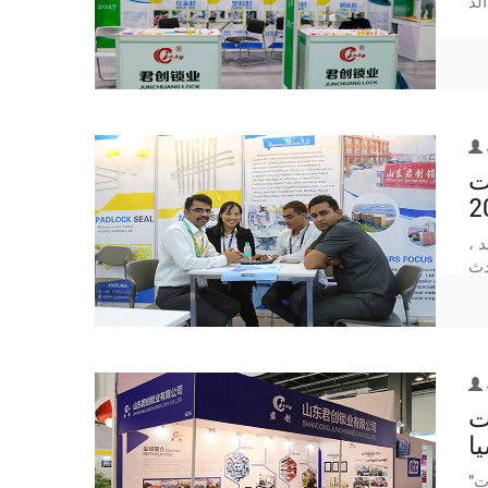
ت
د ،
حاويات
ا
حاويات"