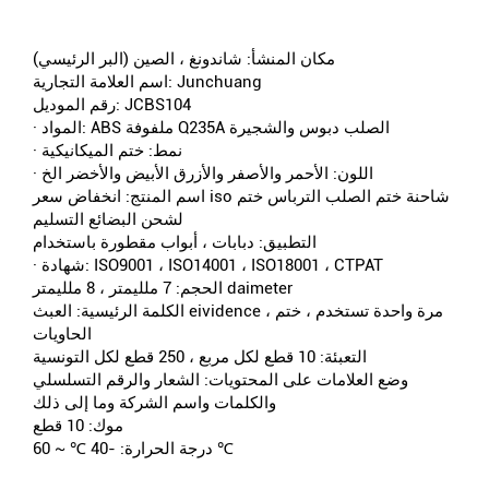
مكان المنشأ: شاندونغ ، الصين (البر الرئيسي)
اسم العلامة التجارية: Junchuang
رقم الموديل: JCBS104
· المواد: ABS ملفوفة Q235A الصلب دبوس والشجيرة
· نمط: ختم الميكانيكية
· اللون: الأحمر والأصفر والأزرق الأبيض والأخضر الخ
اسم المنتج: انخفاض سعر iso شاحنة ختم الصلب الترباس ختم
لشحن البضائع التسليم
التطبيق: دبابات ، أبواب مقطورة باستخدام
· شهادة: ISO9001 ، ISO14001 ، ISO18001 ، CTPAT
الحجم: 7 ملليمتر ، 8 ملليمتر daimeter
الكلمة الرئيسية: العبث eividence ، مرة واحدة تستخدم ، ختم
الحاويات
التعبئة: 10 قطع لكل مربع ، 250 قطع لكل التونسية
وضع العلامات على المحتويات: الشعار والرقم التسلسلي
والكلمات واسم الشركة وما إلى ذلك
موك: 10 قطع
درجة الحرارة: -40 ℃ ~ 60 ℃