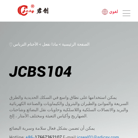
لغوي
الصفحة الرئيسية
>
ماذا نفعل
>
الأختام الترباس
JCBS104
يمكن استخدامها على نطاق واسع في السكك الحديدية والطرق
السريعة والموانئ والطيران والبترول والكيماويات والصناعة الكهربائية
والبريد والاتصالات السلكية واللاسلكية وحاويات نقل البضائع وشاحنات
الصهاريج وأكياس التعبئة ومختلف الأمتار ، إلخ.
يمكن أن تضمن بشكل فعال سلامة وسرية البضائع
Hotline:
+86-
17667362107
E-mail:
jcseal01@sdjcsy.com