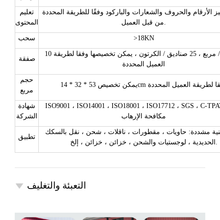
ز الأرقام والحروف والشعارات والباركود وفقًا للطريقة المحددة
تعليم
من قبل العميل.
المحتوى
>18KN
سحب
10 صناديق / مربع ، 25 صناديق / الكرتون ، يمكن تخصيصها وفقا لطريقة
صفقة
العميل المحددة
حجم
تخصيص 53 * 32 * 14cm وفقا لطريقة العميل المحددة
مربع
ISO9001 ، ISO14001 ، ISO18001 ، ISO17712 ، SGS ، C-TP شهادة
شهادة
مكافحة الإرهاب
الشركة
نية مشددة: حاويات ، مقطورات ، ناقلات ، شحن ، نقل بالسكك
تطبيق
الحديدية ، لوجستيات والشحن ، خزائن ، خزائن ، إلخ.
التعبئة والتغليف