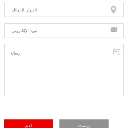
ريست
قدم