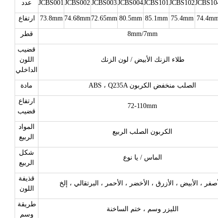
JCBS10
JCBS102
JCBS101
JCBS004
JCBS003
JCBS002
JCBS001
عدد
74.4m
75.4mm
85.1mm
80.5mm
72.65mm
74.68mm
73.8mm
ارتفاع
8mm/7mm
قطر
قضيب
طلاء الزنك الأبيض / لون الزنك
اللون
الداخلي
ABS ، Q235A الصلب منخفض الكربون
مادة
ارتفاع
72-110mm
قضيب
المواد
الكربون الصلب الربيع
الربيع
شكل
الماس / يا نوع
الربيع
قذيفة
اللون
طريقة
الليزر وسم ، ختم الساخنة
وسم