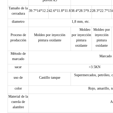
polvos A3
Tamaño de la
39.7*14*12.2
42.6*11.8*11.8
38.4*28.5*9.2
28.3*22.7*13
cerradura
diametro
1,8 mm, etc.
Moldeo
Moldeo por
Proceso de
Moldeo por inyección
por inyección
inyección
producción
pintura oxidante
pintura
pintura
oxidante
oxidante
Método de
Marcado l
marcado
sacar
>3.5KN
Supermercados, petróleo, co
uso de
Castillo tanque
color
Rojo, amarillo, na
Material de la
cuerda de
A
alambre