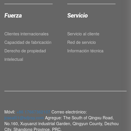
Fuerza
Servicio
Clientes internacionales
Servicio al cliente
Capacidad de fabricación
Red de servicio
Derecho de propiedad
Información técnica
intelectual
Móvil:
+86 17667362107
Correo electrónico:
jcseal01@sdjcsy.com
Agregue: The South of Qingxu Road,
No.160, Xuyuanzi industrial Garden, Qingyun County, Dezhou
City, Shandong Province, PRC.