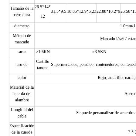
26.5*14*
Tamaño de la
31.5*9.5
18.85*12.9*5.23
22.88
*
10.2*9
25.58
*
1
cerradura
12
diametro
1.0mm/1
Método de
Marcado láser / esta
marcado
sacar
>1.6KN
>3.5KN
Castillo
uso de
Supermercados, petróleo, contenedores, contenedor
tanque
color
Rojo, amarillo, naranja
Material de la
cuerda de
Acero
alambre
Longitud del
Se puede personalizar de acuerdo a 
cable
Especificación
de la cuerda
7 * 