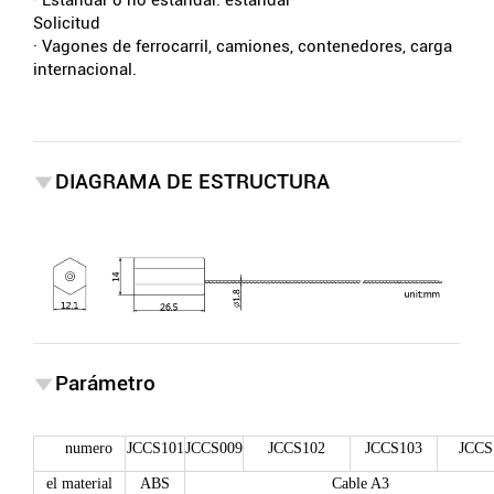
Solicitud
· Vagones de ferrocarril, camiones, contenedores, carga
internacional.
DIAGRAMA DE ESTRUCTURA
Parámetro
numero
JCCS101
JCCS009
JCCS102
JCCS103
JCCS
el material
ABS
Cable A3