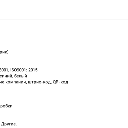
рик)
8001, ISO9001: 2015
 синий, белый
ние компании, штрих-код, QR-код
оробки
 Другие.