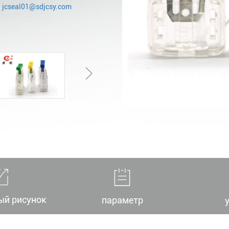
:
jcseal01@sdjcsy.com
ый рисунок
параметр