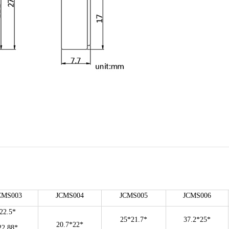
CMS003
JCMS004
JCMS005
JCMS006
22.5*
25*21.7*
37.2*25*
20.7*22*
22.88*