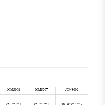
JCMS008
JCMS007
JCMS002
22.3*25*11
22.3*25*11
20.56*27.4*7.7