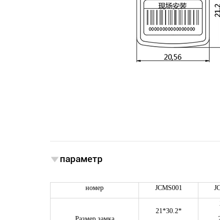
параметр
номер
JCMS001
J
21*30.2*
Размер замка