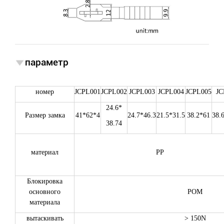
параметр
номер
JCPL001
JCPL002
JCPL003
JCPL004
JCPL005
JC
24.6*
Размер замка
41*62*4
24.7*46.3
21.5*31.5
38.2*61
38.
38.74
материал
PP
Блокировка
основного
POM
материала
вытаскивать
> 150N