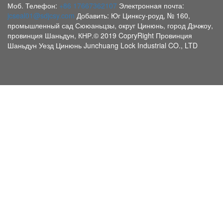
Моб. Телефон:
+86 17667362107
Электронная почта:
jcseal01@sdjcsy.com
Добавить: Юг Цинксу-роуд, № 160,
промышленный сад Сююаньцзы, округ Цинюнь, город Дэчжоу,
провинция Шаньдун, КНР.© 2019 CopryRight Провинция
Шаньдун Уезд Цинюнь Junchuang Lock Industrial CO., LTD